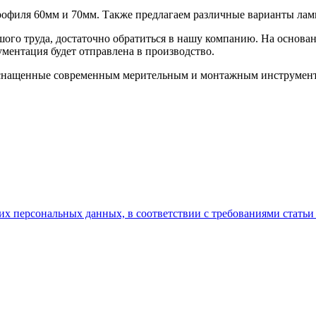
рофиля 60мм и 70мм. Также предлагаем различные варианты ла
ьшого труда, достаточно обратиться в нашу компанию. На основ
кументация будет отправлена в производство.
снащенные современным мерительным и монтажным инструментом
оих персональных данных, в соответствии с требованиями стат