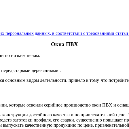
оих персональных данных, в соответствии с требованиями стат
Окна ПВХ
ии по низким ценам.
 перед старыми деревянными .
ся основным видом деятельности, привело к тому, что потребит
ании, которые освоили серийное производство окон ПВХ и осн
 конструкции достойного качества и по привлекательной цене. Э
дств заготовки профиля, его сварки, существенно повышает пр
ам выпускать качественную продукцию по цене, привлекательной