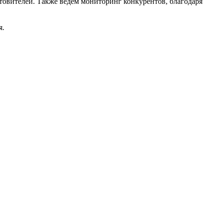
товителей. Также ведем мониторинг конкурентов, благодаря
я.